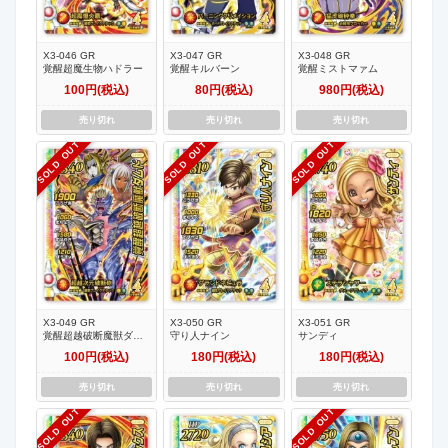
X3-046 GR
X3-047 GR
X3-048 GR
覚醒超魔生物ハドラー
覚醒キルバーン
覚醒ミストマァム
100円(税込)
80円(税込)
980円(税込)
売り切れ
売り切れ
売り切れ
SOLD OUT
SOLD OUT
SOLD OUT
X3-049 GR
X3-050 GR
X3-051 GR
覚醒超越破断魔獣ダム
守り人ナイン
サンディ
ド
100円(税込)
180円(税込)
180円(税込)
売り切れ
売り切れ
売り切れ
SOLD OUT
SOLD OUT