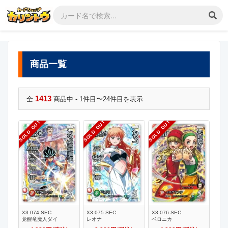
商品一覧
1413
全
商品中 - 1件目〜24件目を表示
SOLD OUT
SOLD OUT
SOLD OUT
X3-074 SEC
X3-075 SEC
X3-076 SEC
覚醒竜魔人ダイ
レオナ
ベロニカ