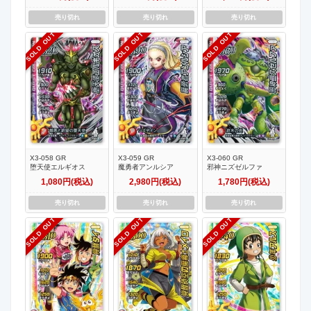
売り切れ
売り切れ
売り切れ
SOLD OUT
SOLD OUT
SOLD OUT
X3-058 GR
X3-059 GR
X3-060 GR
堕天使エルギオス
魔勇者アンルシア
邪神ニズゼルファ
1,080円(税込)
2,980円(税込)
1,780円(税込)
売り切れ
売り切れ
売り切れ
SOLD OUT
SOLD OUT
SOLD OUT