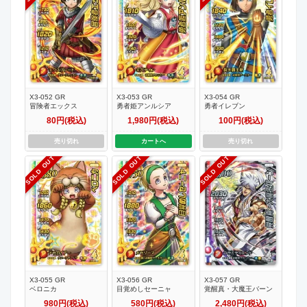
X3-052 GR
X3-053 GR
X3-054 GR
冒険者エックス
勇者姫アンルシア
勇者イレブン
80円(税込)
1,980円(税込)
100円(税込)
売り切れ
カートへ
売り切れ
SOLD OUT
SOLD OUT
SOLD OUT
X3-055 GR
X3-056 GR
X3-057 GR
ベロニカ
目覚めしセーニャ
覚醒真・大魔王バーン
980円(税込)
580円(税込)
2,480円(税込)