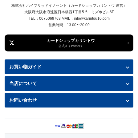
株式会社ハイブリッドイノセント（カードショップカリントウ 運営）
大阪府大阪市浪速区日本橋西1丁目5-5 ミズホビル6F
TEL：
0675069763
MAIL：info@karintou10.com
営業時間：13:00〜20:00
カードショップカリントウ
›
公式X（Twitter）
お買い物ガイド
お買い物ガイド
当店について
送料・配送について
特定商取引法に基づく表記
お問い合わせ
お支払い方法
プライバシーポリシー
お問い合わせフォームはこちら
返品・交換について
商品の状態について