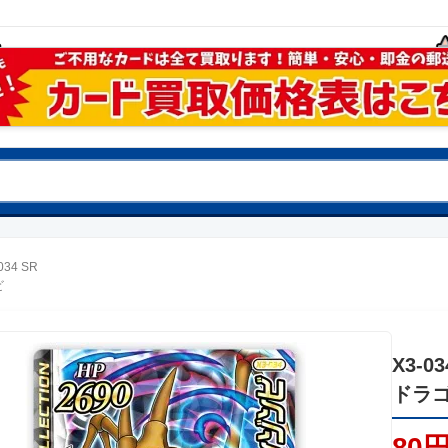
034 SR
ビ
X3-03
ドラ
80