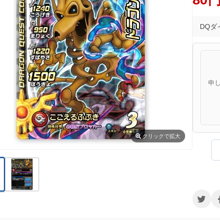
DQダ
申
クリック
で拡大