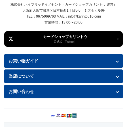
株式会社ハイブリッドイノセント（カードショップカリントウ 運営）
大阪府大阪市浪速区日本橋西1丁目5-5 ミズホビル6F
TEL：
0675069763
MAIL：info@karintou10.com
営業時間：13:00〜20:00
カードショップカリントウ
›
公式X（Twitter）
お買い物ガイド
お買い物ガイド
当店について
送料・配送について
特定商取引法に基づく表記
お問い合わせ
お支払い方法
プライバシーポリシー
お問い合わせフォームはこちら
返品・交換について
商品の状態について
利用規約