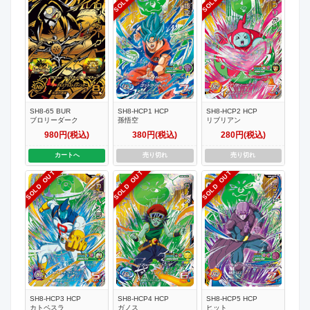
SH8-65 BUR
SH8-HCP1 HCP
SH8-HCP2 HCP
ブロリーダーク
孫悟空
リブリアン
980円(税込)
380円(税込)
280円(税込)
カートへ
売り切れ
売り切れ
SOLD OUT
SOLD OUT
SOLD OUT
SH8-HCP3 HCP
SH8-HCP4 HCP
SH8-HCP5 HCP
カトペスラ
ガノス
ヒット