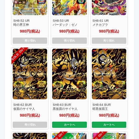
SH8-52 UR
SH8-53 UR
SH8-61 UR
時の界王神
バーダック：ゼノ
メチカブラ
980円(税込)
980円(税込)
980円(税込)
売り切れ
売り切れ
売り切れ
SOLD OUT
SH8-62 BUR
SH8-63 BUR
SH8-64 BUR
仮面のサイヤ人
黒仮面のサイヤ人
暗黒仮面王
980円(税込)
980円(税込)
980円(税込)
売り切れ
カートへ
カートへ
SOLD OUT
SOLD OUT