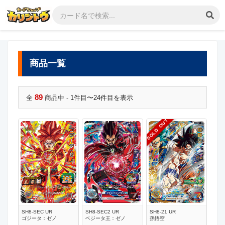
商品一覧
89
全
商品中 - 1件目〜24件目を表示
SOLD OUT
SH8-SEC UR
SH8-SEC2 UR
SH8-21 UR
ゴジータ：ゼノ
ベジータ王：ゼノ
孫悟空