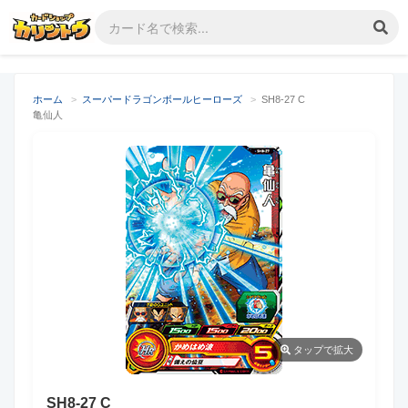
ホーム
>
スーパードラゴンボールヒーローズ
>
SH8-27 C
亀仙人
タップ
で拡大
SH8-27 C