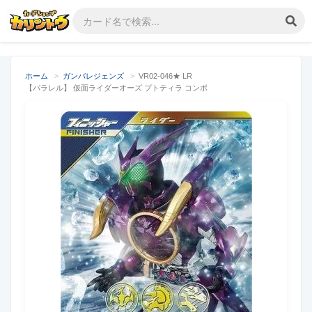
ホーム
>
ガンバレジェンズ
>
VR02-046★ LR
【パラレル】 仮面ライダーオーズ プトティラ コンボ