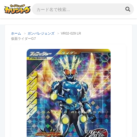
ホーム
>
ガンバレジェンズ
>
VR02-029 LR
仮面ライダーG7