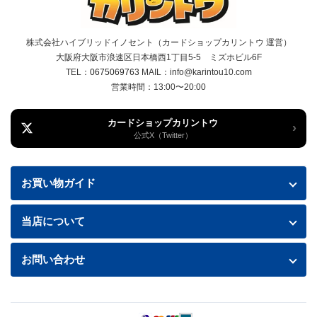
株式会社ハイブリッドイノセント（カードショップカリントウ 運営）
大阪府大阪市浪速区日本橋西1丁目5-5 ミズホビル6F
TEL：
0675069763
MAIL：info@karintou10.com
営業時間：13:00〜20:00
カードショップカリントウ
›
公式X（Twitter）
お買い物ガイド
お買い物ガイド
当店について
送料・配送について
特定商取引法に基づく表記
お問い合わせ
お支払い方法
プライバシーポリシー
お問い合わせフォームはこちら
返品・交換について
商品の状態について