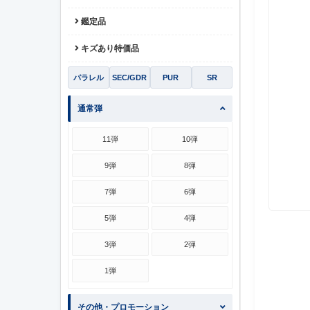
鑑定品
キズあり特価品
パラレル
SEC/GDR
PUR
SR
通常弾
11弾
10弾
9弾
8弾
7弾
6弾
5弾
4弾
3弾
2弾
1弾
その他・プロモーション