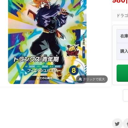
ドラ
在
購
クリック
で拡大