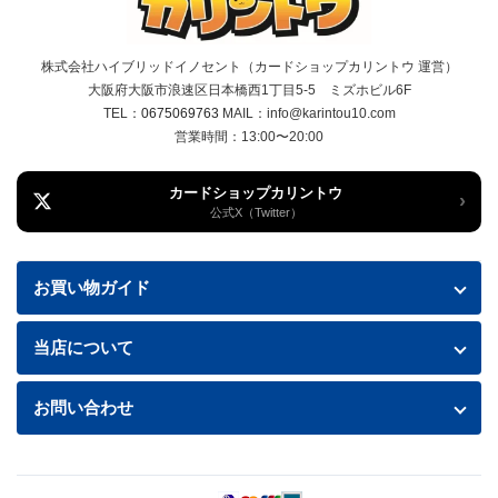
株式会社ハイブリッドイノセント（カードショップカリントウ 運営）
大阪府大阪市浪速区日本橋西1丁目5-5 ミズホビル6F
TEL：
0675069763
MAIL：info@karintou10.com
営業時間：13:00〜20:00
カードショップカリントウ
›
公式X（Twitter）
お買い物ガイド
お買い物ガイド
当店について
送料・配送について
特定商取引法に基づく表記
お問い合わせ
お支払い方法
プライバシーポリシー
お問い合わせフォームはこちら
返品・交換について
商品の状態について