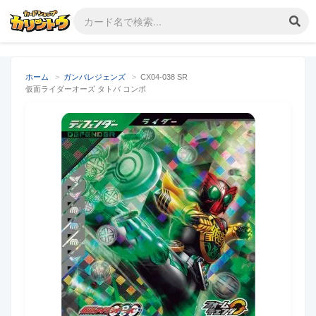
ホーム
>
ガンバレジェンズ
>
CX04-038 SR
仮面ライダーオーズ タトバ コンボ