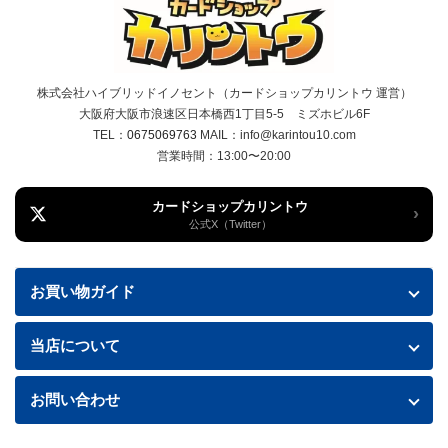
株式会社ハイブリッドイノセント（カードショップカリントウ 運営）
大阪府大阪市浪速区日本橋西1丁目5-5 ミズホビル6F
TEL：
0675069763
MAIL：info@karintou10.com
営業時間：13:00〜20:00
カードショップカリントウ
›
公式X（Twitter）
お買い物ガイド
お買い物ガイド
当店について
送料・配送について
特定商取引法に基づく表記
お問い合わせ
お支払い方法
プライバシーポリシー
お問い合わせフォームはこちら