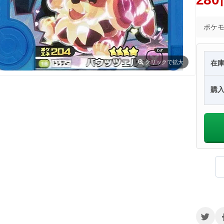
ポケ
クリック
で拡大
在
購