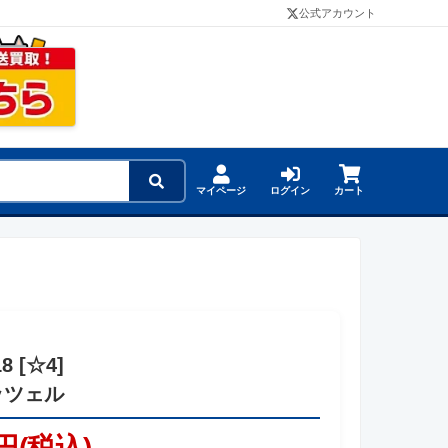
公式アカウント
マイページ
ログイン
カート
18 [☆4]
ッツェル
円(税込)