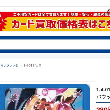
ケモンフレンダ
>
1-4-018 [☆4]
1-4-0
バウ
280