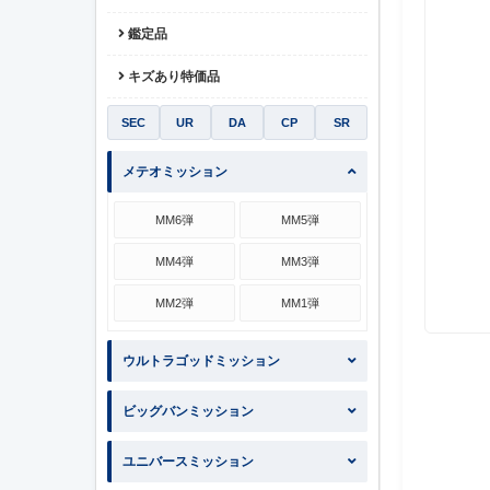
鑑定品
キズあり特価品
SEC
UR
DA
CP
SR
メテオミッション
MM6弾
MM5弾
MM4弾
MM3弾
MM2弾
MM1弾
ウルトラゴッドミッション
ビッグバンミッション
ユニバースミッション