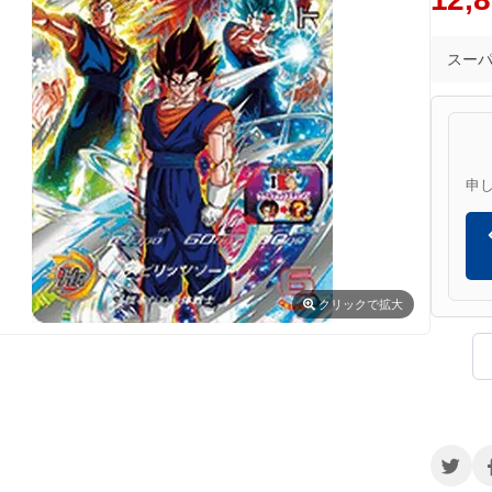
スー
申
クリック
で拡大