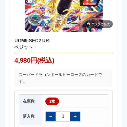
タップ
で拡大
UGM9-SEC2 UR
ベジット
4,980円(税込)
スーパードラゴンボールヒーローズのカードで
す。
在庫数
1枚
購入数