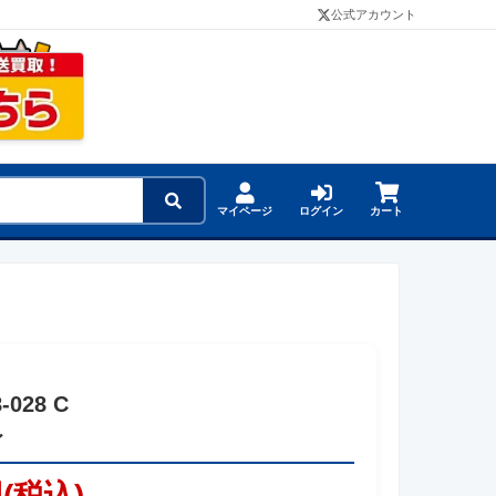
公式アカウント
マイページ
ログイン
カート
-028 C
レ
円(税込)