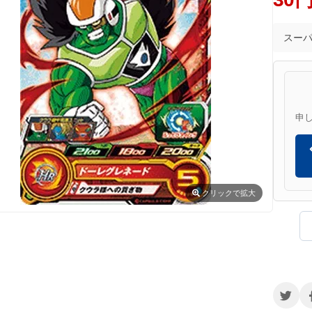
スー
申
クリック
で拡大