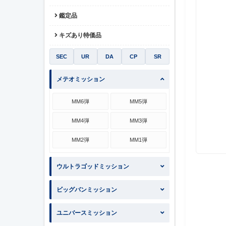
鑑定品
キズあり特価品
SEC
UR
DA
CP
SR
メテオミッション
MM6弾
MM5弾
MM4弾
MM3弾
MM2弾
MM1弾
ウルトラゴッドミッション
ビッグバンミッション
ユニバースミッション