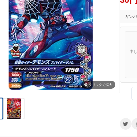
ガン
申
クリック
で拡大