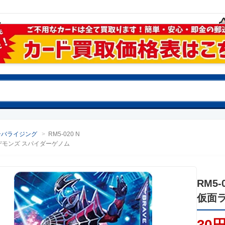
ンバライジング
>
RM5-020 N
デモンズ スパイダーゲノム
RM5-
仮面
30