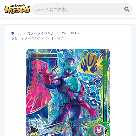
ホーム
>
ガンバライジング
>
RM5-010 LR
仮面ライダーアルティメットバイス