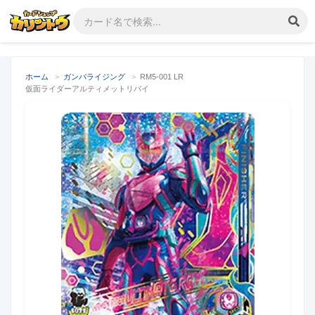
ホーム
>
ガンバライジング
>
RM5-001 LR
仮面ライダーアルティメットリバイ