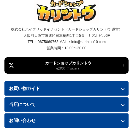
株式会社ハイブリッドイノセント（カードショップカリントウ 運営）
大阪府大阪市浪速区日本橋西1丁目5-5 ミズホビル6F
TEL：
0675069763
MAIL：info@karintou10.com
営業時間：13:00〜20:00
カードショップカリントウ
›
公式X（Twitter）
お買い物ガイド
お買い物ガイド
当店について
送料・配送について
特定商取引法に基づく表記
お問い合わせ
お支払い方法
プライバシーポリシー