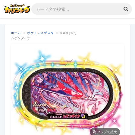
ホーム
>
ポケモンメザスタ
>
4-001 [☆6]
ムゲンダイナ
タップ
で拡大