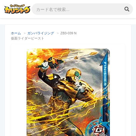
ホーム
>
ガンバライジング
>
ZB3-039 N
仮面ライダービースト