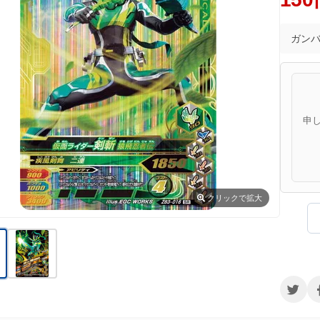
ガン
申
クリック
で拡大