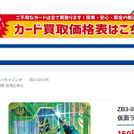
ンバライジング
>
ZB3-016 SR
斬 猿飛忍者伝
ZB3-0
仮面
150