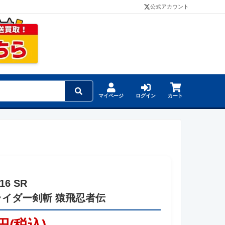
公式アカウント
マイページ
ログイン
カート
16 SR
ライダー剣斬 猿飛忍者伝
円(税込)