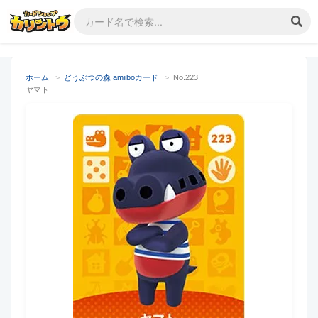
ホーム
>
どうぶつの森 amiiboカード
>
No.223
ヤマト