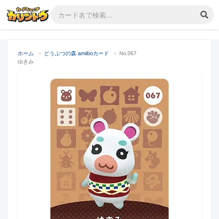
ホーム
>
どうぶつの森 amiiboカード
>
No.067
ゆきみ