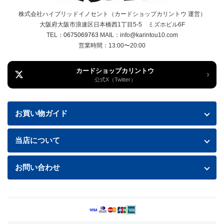
株式会社ハイブリッドイノセント（カードショップカリントウ 運営）
大阪府大阪市浪速区日本橋西1丁目5-5 ミズホビル6F
TEL：
0675069763
MAIL：info@karintou10.com
営業時間：13:00〜20:00
カードショップカリントウ
›
公式X（Twitter）
お買い物ガイド
お買い物ガイド
当店について
送料・配送について
特定商取引法に基づく表記
お問い合わせ
お支払い方法
プライバシーポリシー
お問い合わせフォームはこちら
返品・交換について
商品の状態について