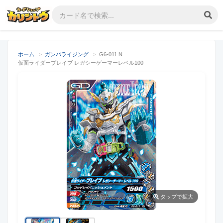
ホーム
>
ガンバライジング
>
G6-011 N
仮面ライダーブレイブ レガシーゲーマーレベル100
タップ
で拡大