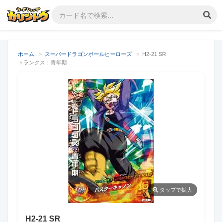
ホーム
>
スーパードラゴンボールヒーローズ
>
H2-21 SR
トランクス：青年期
タップ
で拡大
H2-21 SR