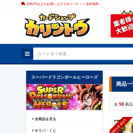
3980円以上のお買い上げでゆうパケット送料無料
スーパードラゴンボールヒーローズ
商品一
59
全
商品
全商品を見る
SOLD OUT
オリパ・くじ