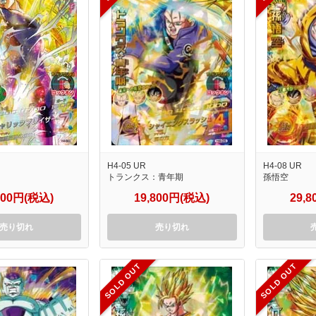
H4-05 UR
H4-08 UR
トランクス：青年期
孫悟空
800円(税込)
19,800円(税込)
29,
売り切れ
売り切れ
SOLD OUT
SOLD OUT