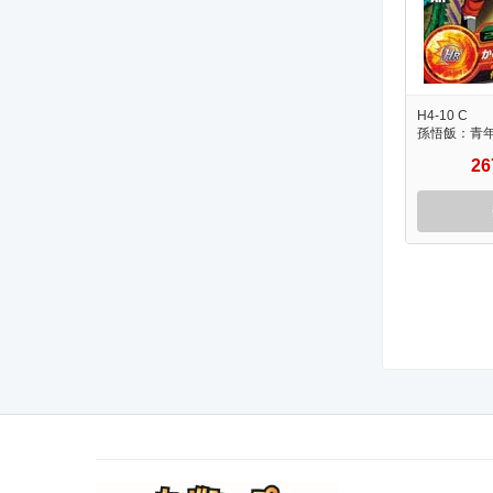
H4-10 C
孫悟飯：青
2