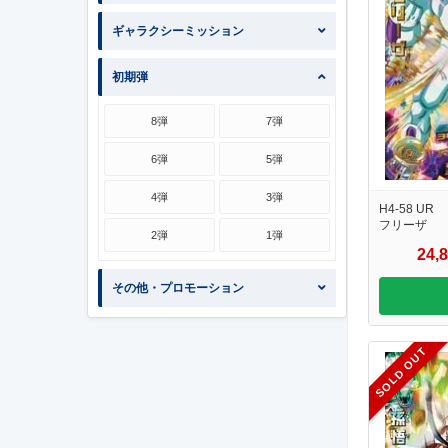
ギャラクシーミッション
初期弾
8弾
7弾
6弾
5弾
4弾
3弾
H4-58 UR
フリーザ
2弾
1弾
24,
その他・プロモーション
SOLD OUT