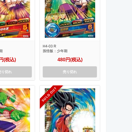
H4-03 R
期
孫悟飯：少年期
0円(税込)
480円(税込)
売り切れ
売り切れ
SOLD OUT