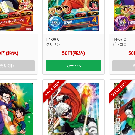
H4-06 C
H4-07 C
クリリン
ピッコロ
0円(税込)
50円(税込)
5
売り切れ
カートへ
SOLD OUT
SOLD OUT