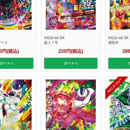
R
HG10-46 SR
HG10-48 SR
ビー２
超１７号
孫悟空
20円(税込)
220円(税込)
28
カートへ
カートへ
SOLD OUT