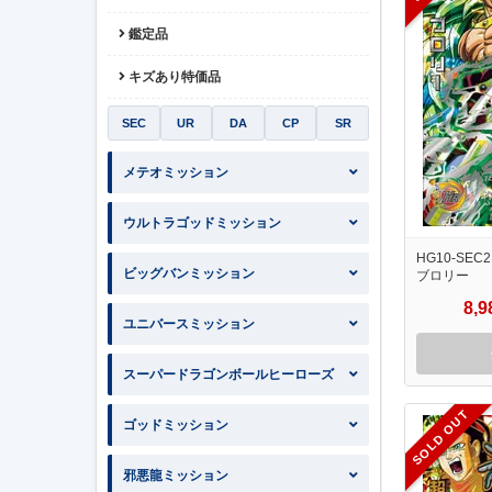
鑑定品
キズあり特価品
SEC
UR
DA
CP
SR
メテオミッション
ウルトラゴッドミッション
HG10-SEC2
ビッグバンミッション
ブロリー
8,
ユニバースミッション
スーパードラゴンボールヒーローズ
SOLD OUT
ゴッドミッション
邪悪龍ミッション