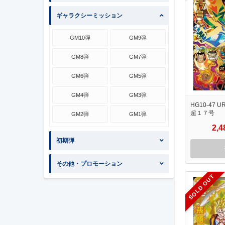
ギャラクシーミッション
GM10弾
GM9弾
GM8弾
GM7弾
GM6弾
GM5弾
GM4弾
GM3弾
HG10-47 U
超１７号
GM2弾
GM1弾
2,
初期弾
その他・プロモーション
SOLD OUT