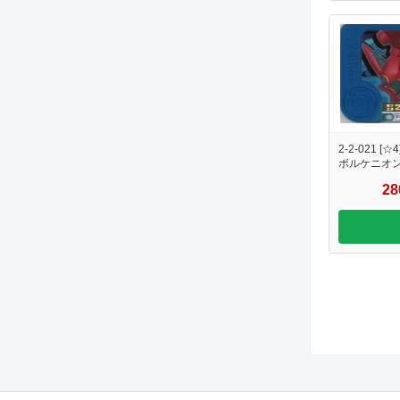
2-2-021 [☆4
ボルケニオ
2