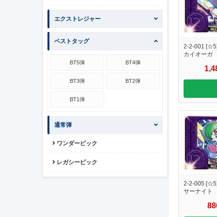
エクストレジャー
ベストタッグ
2-2-001 [☆5
カイオーガ
BT5弾
BT4弾
1,
BT3弾
BT2弾
BT1弾
通常弾
ワンダーピック
レガシーピック
2-2-005 [☆5
サーナイト
8