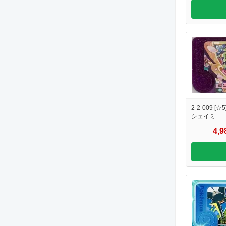
2-2-009 [☆5
シェイミ
4,