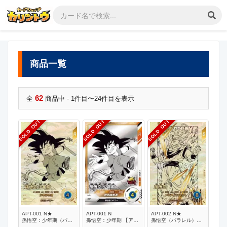
商品一覧
62
全
商品中 - 1件目〜24件目を表示
SOLD OUT
SOLD OUT
SOLD OUT
APT-001 N★
APT-001 N
APT-002 N★
孫悟空：少年期（パラ
孫悟空：少年期 【アド
孫悟空（パラレル）
レル） 【アドバンスパ
バンスパック 40th
【アドバンスパック