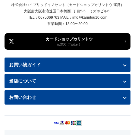
株式会社ハイブリッドイノセント（カードショップカリントウ 運営）
大阪府大阪市浪速区日本橋西1丁目5-5 ミズホビル6F
TEL：
0675069763
MAIL：info@karintou10.com
営業時間：13:00〜20:00
カードショップカリントウ
›
公式X（Twitter）
お買い物ガイド
お買い物ガイド
当店について
送料・配送について
特定商取引法に基づく表記
お問い合わせ
お支払い方法
プライバシーポリシー
お問い合わせフォームはこちら
返品・交換について
商品の状態について
利用規約