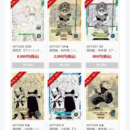
APT-006 GDR
APT-007 SR★
APT-007 SR
孫悟空 【アドバンスパ
孫悟飯：幼年期（パラ
孫悟飯：幼年期 【アド
ック 40th Anniversary
レル） 【アドバンスパ
バンスパック 40th
8,980円(税込)
2,999円(税込)
880円(税込)
Edition】
ック 40th Anniversary
Anniversary Edition】
Edition】
売り切れ
売り切れ
売り切れ
SOLD OUT
SOLD OUT
SOLD OUT
APT-008 R★
APT-008 R
APT-009 N★
孫悟飯：少年期（パラ
孫悟飯：少年期 【アド
孫悟飯：青年期（パラ