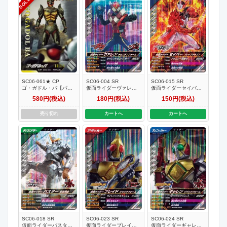
SC06-061★ CP
SC06-004 SR
SC06-015 SR
ゴ・ガドル・バ【パラ
仮面ライダーヴァレン
仮面ライダーセイバー
レル】
チョコドンフォーム
ブレイブドラゴン
580円(税込)
180円(税込)
150円(税込)
売り切れ
カートへ
カートへ
SC06-018 SR
SC06-023 SR
SC06-024 SR
仮面ライダーバスター
仮面ライダーブレイド
仮面ライダーギャレン