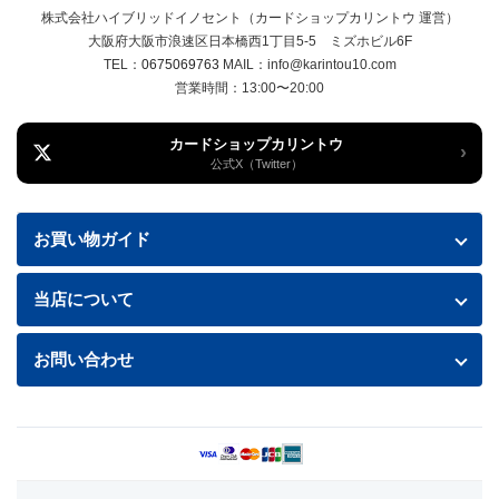
株式会社ハイブリッドイノセント（カードショップカリントウ 運営）
大阪府大阪市浪速区日本橋西1丁目5-5 ミズホビル6F
TEL：
0675069763
MAIL：info@karintou10.com
営業時間：13:00〜20:00
カードショップカリントウ
›
公式X（Twitter）
お買い物ガイド
お買い物ガイド
当店について
送料・配送について
特定商取引法に基づく表記
お問い合わせ
お支払い方法
プライバシーポリシー
お問い合わせフォームはこちら
返品・交換について
商品の状態について
利用規約