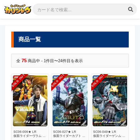
商品一覧
75
全
商品中 - 1件目〜24件目を表示
SOLD OUT
SOLD OUT
SOLD OUT
SC06-006★ LR
SC06-027★ LR
SC06-049★ LR
仮面ライダーヴラム プ
仮面ライダーカブト ハ
仮面ライダーゲンム ゾ
リンカスタム【パラレ
イパーフォーム【パラ
ンビゲーマー レベル