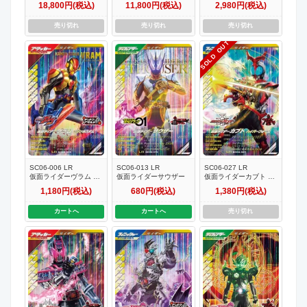
18,800円(税込)
11,800円(税込)
2,980円(税込)
ル】
レル】
X【パラレル】
売り切れ
売り切れ
売り切れ
SOLD OUT
SC06-006 LR
SC06-013 LR
SC06-027 LR
仮面ライダーヴラム プ
仮面ライダーサウザー
仮面ライダーカブト ハ
リンカスタム
イパーフォーム
1,180円(税込)
680円(税込)
1,380円(税込)
カートへ
カートへ
売り切れ