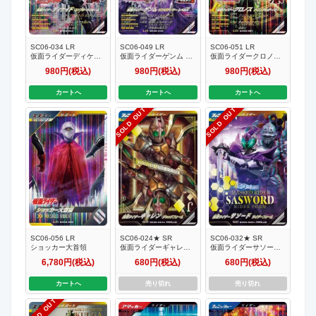
SC06-034 LR
SC06-049 LR
SC06-051 LR
仮面ライダーディケイ
仮面ライダーゲンム ゾ
仮面ライダークロノス
ド コンプリートフォー
ンビゲーマー レベルＸ
クロニクルゲーマー
980円(税込)
980円(税込)
980円(税込)
ム
カートへ
カートへ
カートへ
SOLD OUT
SOLD OUT
SC06-056 LR
SC06-024★ SR
SC06-032★ SR
ショッカー大首領
仮面ライダーギャレン
仮面ライダーサソード
ジャックフォーム【パ
ライダーフォーム【パ
6,780円(税込)
680円(税込)
680円(税込)
ラレル】
ラレル】
カートへ
売り切れ
売り切れ
SOLD OUT