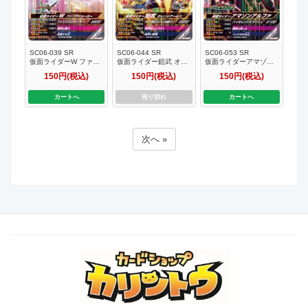
SC06-039 SR
SC06-044 SR
SC06-053 SR
仮面ライダーW ファン
仮面ライダー鎧武 オレ
仮面ライダーアマゾン
グジョーカー
ンジアームズ
アルファ
150円(税込)
150円(税込)
150円(税込)
カートへ
売り切れ
カートへ
次へ »